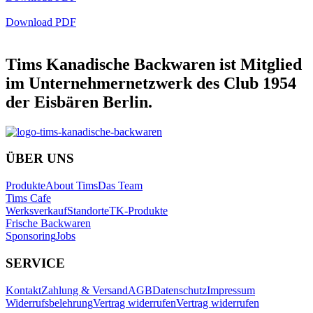
Download PDF
Tims Kanadische Backwaren ist Mitglied
im Unternehmernetzwerk des Club 1954
der Eisbären Berlin.
ÜBER UNS
Produkte
About Tims
Das Team
Tims Cafe
Werksverkauf
Standorte
TK-Produkte
Frische Backwaren
Sponsoring
Jobs
SERVICE
Kontakt
Zahlung & Versand
AGB
Datenschutz
Impressum
Widerrufsbelehrung
Vertrag widerrufen
Vertrag widerrufen