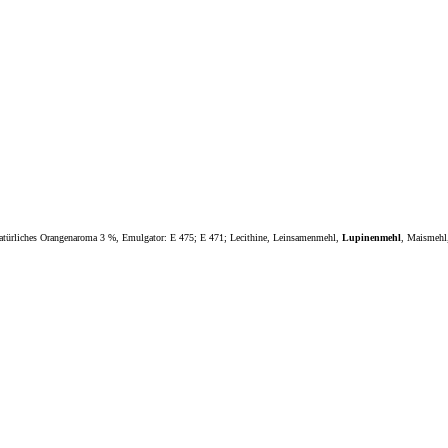
natürliches Orangenaroma 3 %, Emulgator: E 475; E 471; Lecithine, Leinsamenmehl,
Lupinenmehl
, Maismehl,