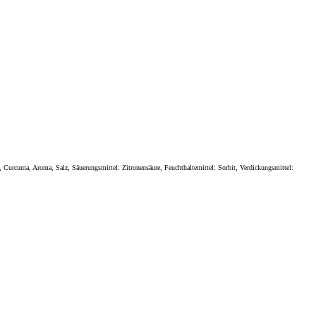
 Curcuma, Aroma, Salz, Säuerungsmittel: Zitronensäure, Feuchthaltemittel: Sorbit, Verdickungsmittel: