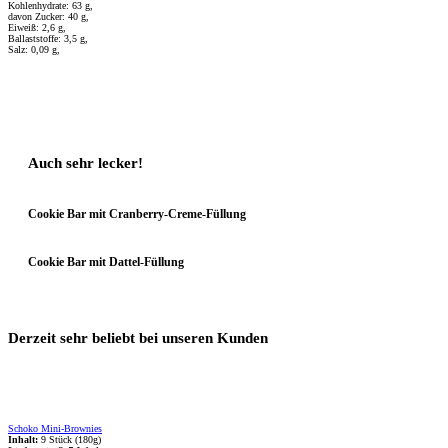
Kohlenhydrate: 63 g,
davon Zucker: 40 g,
Eiweiß: 2,6 g,
Ballaststoffe: 3,5 g,
Salz: 0,09 g,
Auch sehr lecker!
Cookie Bar mit Cranberry-Creme-Füllung
Cookie Bar mit Dattel-Füllung
Derzeit sehr beliebt bei unseren Kunden
Schoko Mini-Brownies
Inhalt:
9 Stück (180g)