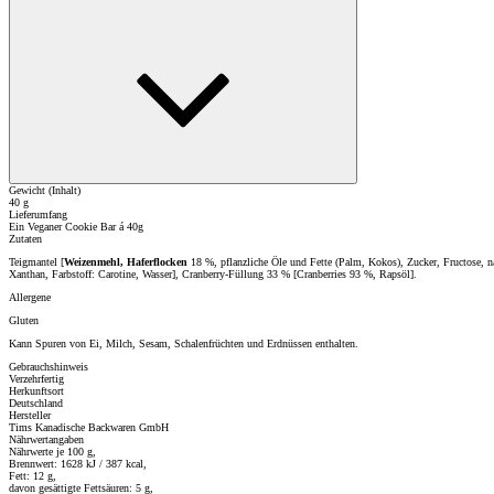
Gewicht (Inhalt)
40 g
Lieferumfang
Ein Veganer Cookie Bar á 40g
Zutaten
Teigmantel [
Weizenmehl, Haferflocken
18 %, pflanzliche Öle und Fette (Palm, Kokos), Zucker, Fructose, 
Xanthan, Farbstoff: Carotine, Wasser], Cranberry-Füllung 33 % [Cranberries 93 %, Rapsöl].
Allergene
Gluten
Kann Spuren von Ei, Milch, Sesam, Schalenfrüchten und Erdnüssen enthalten.
Gebrauchshinweis
Verzehrfertig
Herkunftsort
Deutschland
Hersteller
Tims Kanadische Backwaren GmbH
Nährwertangaben
Nährwerte je 100 g,
Brennwert: 1628 kJ / 387 kcal,
Fett: 12 g,
davon gesättigte Fettsäuren: 5 g,