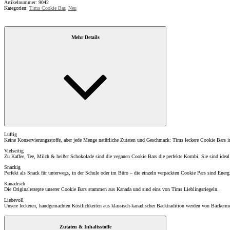
Artikelnummer:
9042
Kategorien:
Tims Cookie Bar
,
Neu
Mehr Details
Luftig
Keine Konservierungsstoffe, aber jede Menge natürliche Zutaten und Geschmack: Tims leckere Cookie Bars 
Vielseitig
Zu Kaffee, Tee, Milch & heißer Schokolade sind die veganen Cookie Bars die perfekte Kombi. Sie sind ideal 
Snackig
Perfekt als Snack für unterwegs, in der Schule oder im Büro – die einzeln verpackten Cookie Pars sind Energi
Kanadisch
Die Originalrezepte unserer Cookie Bars stammen aus Kanada und sind eins von Tims Lieblingsriegeln.
Liebevoll
Unsere leckeren, handgemachten Köstlichkeiten aus klassisch-kanadischer Backtradition werden von Bäckerm
Zutaten & Inhaltsstoffe