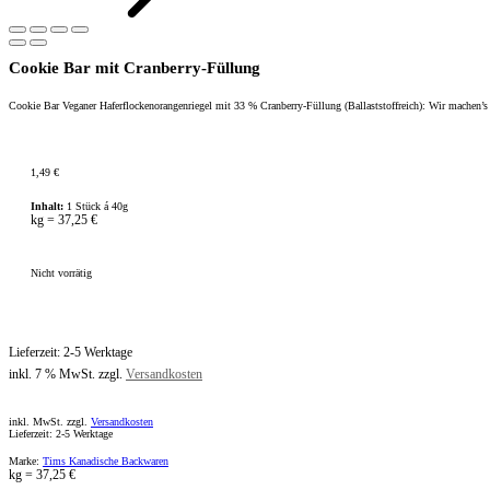
Cookie Bar mit Cranberry-Füllung
Cookie Bar Veganer Haferflockenorangenriegel mit 33 % Cranberry-Füllung (Ballaststoffreich): Wir machen’s
1,49
€
Inhalt:
1 Stück á 40g
kg
=
37,25
€
Nicht vorrätig
Lieferzeit:
2-5 Werktage
inkl. 7 % MwSt.
zzgl.
Versandkosten
inkl. MwSt. zzgl.
Versandkosten
Lieferzeit: 2-5 Werktage
Marke:
Tims Kanadische Backwaren
kg
=
37,25
€