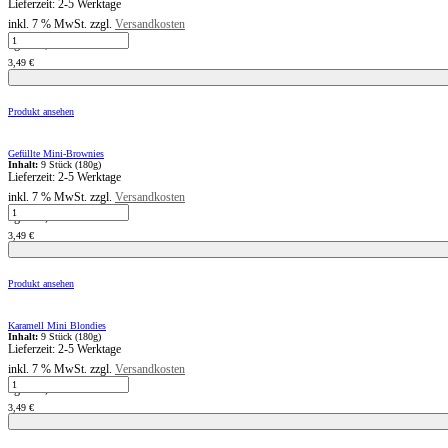
Lieferzeit:
2-5 Werktage
inkl. 7 % MwSt.
zzgl.
Versandkosten
Schoko
kg
=
19,39
€
Mini-
Brownies
3,49
€
Menge
Produkt ansehen
Gefüllte Mini-Brownies
Inhalt:
9 Stück (180g)
Lieferzeit:
2-5 Werktage
inkl. 7 % MwSt.
zzgl.
Versandkosten
Gefüllte
kg
=
19,39
€
Mini-
Brownies
3,49
€
Menge
Produkt ansehen
Karamell Mini Blondies
Inhalt:
9 Stück (180g)
Lieferzeit:
2-5 Werktage
inkl. 7 % MwSt.
zzgl.
Versandkosten
Karamell
kg
=
19,39
€
Mini
Blondies
3,49
€
Menge