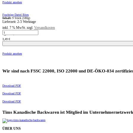
Produkt ansehen
Fruchtige Dattel Bites
Inhalt:
9 Stück (180g)
Lieferzeit:
2-5 Werktage
inkl. 7 % MwSt.
zzgl.
Versandkosten
Fruchtige
kg
=
19,39
€
Dattel
Bites
3,49
€
Menge
Produkt ansehen
Wir sind nach FSSC 22000, ISO 22000 und DE-ÖKO-034 zertifizier
Download PDF
Download PDF
Download PDF
Tims Kanadische Backwaren ist Mitglied im Unternehmernetzwerk 
ÜBER UNS