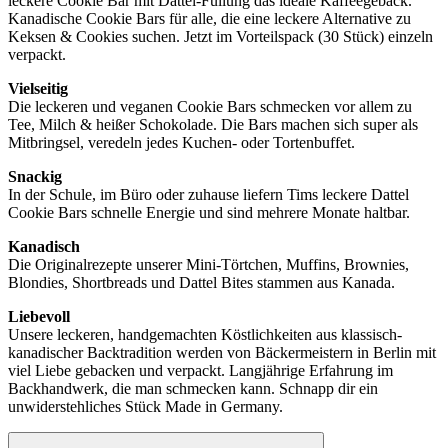
leckere Cookie Bar mit Dattel-Füllung das ideale Kaffeegebäck.
Kanadische Cookie Bars für alle, die eine leckere Alternative zu
Keksen & Cookies suchen. Jetzt im Vorteilspack (30 Stück) einzeln
verpackt.
Vielseitig
Die leckeren und veganen Cookie Bars schmecken vor allem zu
Tee, Milch & heißer Schokolade. Die Bars machen sich super als
Mitbringsel, veredeln jedes Kuchen- oder Tortenbuffet.
Snackig
In der Schule, im Büro oder zuhause liefern Tims leckere Dattel
Cookie Bars schnelle Energie und sind mehrere Monate haltbar.
Kanadisch
Die Originalrezepte unserer Mini-Törtchen, Muffins, Brownies,
Blondies, Shortbreads und Dattel Bites stammen aus Kanada.
Liebevoll
Unsere leckeren, handgemachten Köstlichkeiten aus klassisch-
kanadischer Backtradition werden von Bäckermeistern in Berlin mit
viel Liebe gebacken und verpackt. Langjährige Erfahrung im
Backhandwerk, die man schmecken kann. Schnapp dir ein
unwiderstehliches Stück Made in Germany.