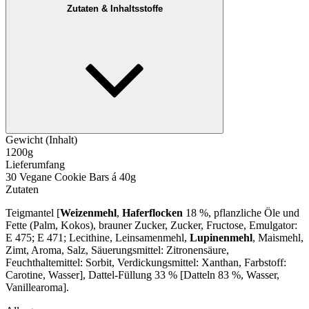
Zutaten & Inhaltsstoffe
Gewicht (Inhalt)
1200g
Lieferumfang
30 Vegane Cookie Bars á 40g
Zutaten
Teigmantel [
Weizenmehl
,
Haferflocken
18 %, pflanzliche Öle und
Fette (Palm, Kokos), brauner Zucker, Zucker, Fructose, Emulgator:
E 475; E 471; Lecithine, Leinsamenmehl,
Lupinenmehl
, Maismehl,
Zimt, Aroma, Salz, Säuerungsmittel: Zitronensäure,
Feuchthaltemittel: Sorbit, Verdickungsmittel: Xanthan, Farbstoff:
Carotine, Wasser], Dattel-Füllung 33 % [Datteln 83 %, Wasser,
Vanillearoma].