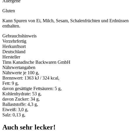
Allergene
Gluten
Kann Spuren von Ei, Milch, Sesam, Schalenfrüchten und Erdnüssen
enthalten.
Gebrauchshinweis
Verzehrfertig
Herkunftsort
Deutschland
Hersteller
Tims Kanadische Backwaren GmbH
Nährwertangaben
Nährwerte je 100 g,
Brennwert: 1363 kJ / 324 kcal,
Fett: 9 g,
davon gesättigte Fettsäuren: 5 g,
Kohlenhydrate: 53 g,
davon Zucker: 34 g,
Ballaststoffe: 4,3 g,
Eiweiß: 3,0 g,
Salz: 0,13 g,
Auch sehr lecker!