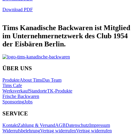
Download PDF
Tims Kanadische Backwaren ist Mitglied
im Unternehmernetzwerk des Club 1954
der Eisbären Berlin.
ÜBER UNS
Produkte
About Tims
Das Team
Tims Cafe
Werksverkauf
Standorte
TK-Produkte
Frische Backwaren
Sponsoring
Jobs
SERVICE
Kontakt
Zahlung & Versand
AGB
Datenschutz
Impressum
Widerrufsbelehrung
Vertrag widerrufen
Vertrag widerrufen