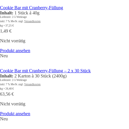
Cookie Bar mit Cranberry-Füllung
Inhalt:
1 Stück á 40g
Lieferzeit:
2-5 Werktage
inkl. 7 % MwSt.
zzgl.
Versandkosten
kg
=
37,25
€
1,49
€
Nicht vorrätig
Produkt ansehen
Neu
Cookie Bar mit Cranberry-Füllung – 2 x 30 Stück
Inhalt:
2 Karton à 30 Stück (2400g)
Lieferzeit:
2-5 Werktage
inkl. 7 % MwSt.
zzgl.
Versandkosten
kg
=
26,48
€
63,56
€
Nicht vorrätig
Produkt ansehen
Neu