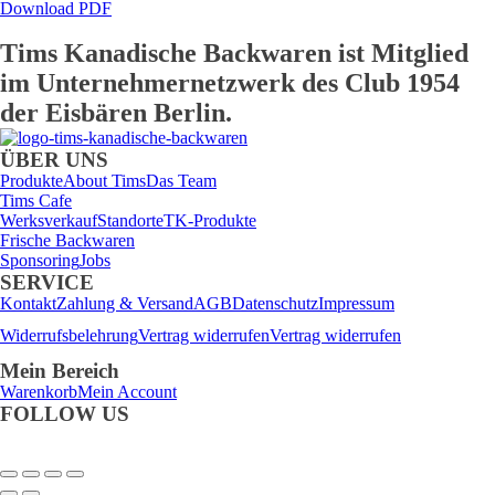
Download PDF
Tims Kanadische Backwaren ist Mitglied
im Unternehmernetzwerk des Club 1954
der Eisbären Berlin.
ÜBER UNS
Produkte
About Tims
Das Team
Tims Cafe
Werksverkauf
Standorte
TK-Produkte
Frische Backwaren
Sponsoring
Jobs
SERVICE
Kontakt
Zahlung & Versand
AGB
Datenschutz
Impressum
Widerrufsbelehrung
Vertrag widerrufen
Vertrag widerrufen
Mein Bereich
Warenkorb
Mein Account
FOLLOW US