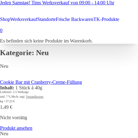
Jeden Samstag! Tims Werksverkauf von 09:00 - 14:00 Uhr
Shop
Werksverkauf
Standorte
Frische Backwaren
TK-Produkte
0
Es befinden sich keine Produkte im Warenkorb.
Kategorie:
Neu
Neu
Cookie Bar mit Cranberry-Creme-Füllung
Inhalt:
1 Stück á 40g
Lieferzeit:
2-5 Werktage
inkl. 7 % MwSt.
zzgl.
Versandkosten
kg
=
37,25
€
1,49
€
Nicht vorrätig
Produkt ansehen
Neu