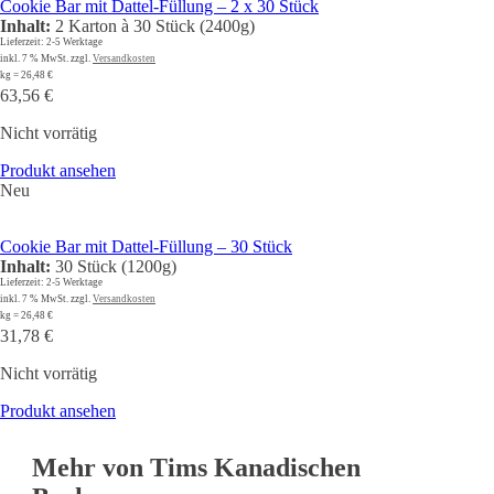
Cookie Bar mit Dattel-Füllung – 2 x 30 Stück
Inhalt:
2 Karton à 30 Stück (2400g)
Lieferzeit:
2-5 Werktage
inkl. 7 % MwSt.
zzgl.
Versandkosten
kg
=
26,48
€
63,56
€
Nicht vorrätig
Produkt ansehen
Neu
Cookie Bar mit Dattel-Füllung – 30 Stück
Inhalt:
30 Stück (1200g)
Lieferzeit:
2-5 Werktage
inkl. 7 % MwSt.
zzgl.
Versandkosten
kg
=
26,48
€
31,78
€
Nicht vorrätig
Produkt ansehen
Mehr von Tims Kanadischen