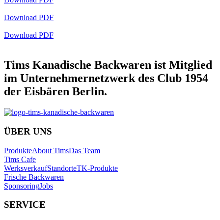
Download PDF
Download PDF
Tims Kanadische Backwaren ist Mitglied
im Unternehmernetzwerk des Club 1954
der Eisbären Berlin.
ÜBER UNS
Produkte
About Tims
Das Team
Tims Cafe
Werksverkauf
Standorte
TK-Produkte
Frische Backwaren
Sponsoring
Jobs
SERVICE