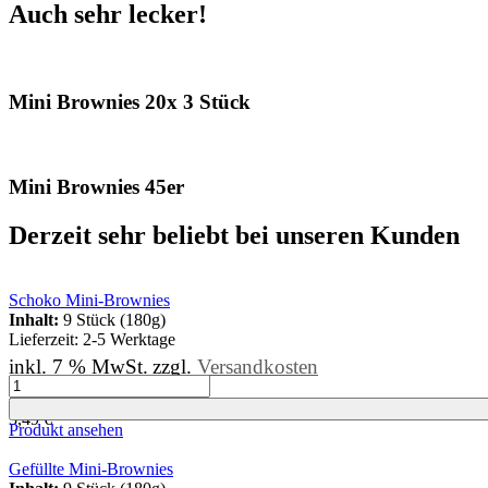
Auch sehr lecker!
Mini Brownies 20x 3 Stück
Mini Brownies 45er
Derzeit sehr beliebt bei unseren Kunden
Schoko Mini-Brownies
Inhalt:
9 Stück (180g)
Lieferzeit:
2-5 Werktage
inkl. 7 % MwSt.
zzgl.
Versandkosten
Schoko
kg
=
19,39
€
Mini-
3,49
€
Brownies
Produkt ansehen
Menge
Gefüllte Mini-Brownies