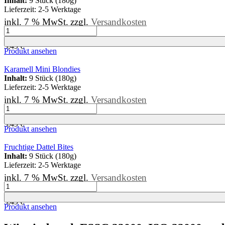
Inhalt:
9 Stück (180g)
Lieferzeit:
2-5 Werktage
inkl. 7 % MwSt.
zzgl.
Versandkosten
Gefüllte
kg
=
19,39
€
Mini-
3,49
€
Brownies
Produkt ansehen
Menge
Karamell Mini Blondies
Inhalt:
9 Stück (180g)
Lieferzeit:
2-5 Werktage
inkl. 7 % MwSt.
zzgl.
Versandkosten
Karamell
kg
=
19,39
€
Mini
3,49
€
Blondies
Produkt ansehen
Menge
Fruchtige Dattel Bites
Inhalt:
9 Stück (180g)
Lieferzeit:
2-5 Werktage
inkl. 7 % MwSt.
zzgl.
Versandkosten
Fruchtige
kg
=
19,39
€
Dattel
3,49
€
Bites
Produkt ansehen
Menge