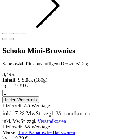
Schoko Mini-Brownies
Schoko-Muffins aus luftigem Brownie-Teig.
3,49
€
Inhalt:
9 Stück (180g)
kg
=
19,39
€
Schoko
Mini-
In den Warenkorb
Brownies
Lieferzeit:
2-5 Werktage
Menge
inkl. 7 % MwSt.
zzgl.
Versandkosten
inkl. MwSt. zzgl.
Versandkosten
Lieferzeit: 2-5 Werktage
Marke:
Tims Kanadische Backwaren
kg
=
19,39
€