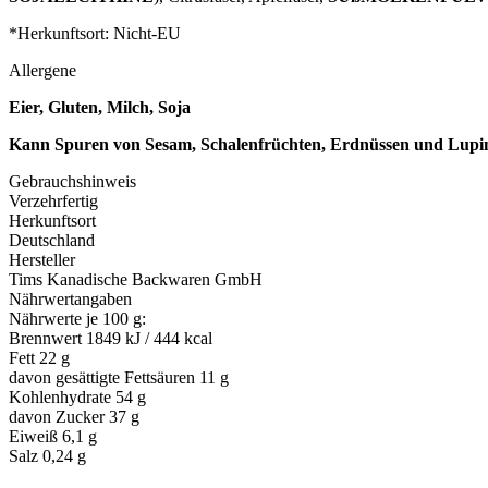
*Herkunftsort: Nicht-EU
Allergene
Eier, Gluten, Milch, Soja
Kann Spuren von Sesam, Schalenfrüchten, Erdnüssen und Lupin
Gebrauchshinweis
Verzehrfertig
Herkunftsort
Deutschland
Hersteller
Tims Kanadische Backwaren GmbH
Nährwertangaben
Nährwerte je 100 g:
Brennwert 1849 kJ / 444 kcal
Fett 22 g
davon gesättigte Fettsäuren 11 g
Kohlenhydrate 54 g
davon Zucker 37 g
Eiweiß 6,1 g
Salz 0,24 g