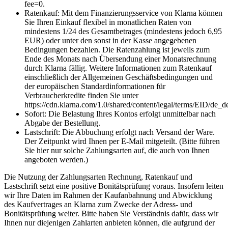
fee=0.
Ratenkauf: Mit dem Finanzierungsservice von Klarna können
Sie Ihren Einkauf flexibel in monatlichen Raten von
mindestens 1/24 des Gesamtbetrages (mindestens jedoch 6,95
EUR) oder unter den sonst in der Kasse angegebenen
Bedingungen bezahlen. Die Ratenzahlung ist jeweils zum
Ende des Monats nach Übersendung einer Monatsrechnung
durch Klarna fällig. Weitere Informationen zum Ratenkauf
einschließlich der Allgemeinen Geschäftsbedingungen und
der europäischen Standardinformationen für
Verbraucherkredite finden Sie unter
https://cdn.klarna.com/1.0/shared/content/legal/terms/EID/de_d
Sofort: Die Belastung Ihres Kontos erfolgt unmittelbar nach
Abgabe der Bestellung.
Lastschrift: Die Abbuchung erfolgt nach Versand der Ware.
Der Zeitpunkt wird Ihnen per E-Mail mitgeteilt. (Bitte führen
Sie hier nur solche Zahlungsarten auf, die auch von Ihnen
angeboten werden.)
Die Nutzung der Zahlungsarten Rechnung, Ratenkauf und
Lastschrift setzt eine positive Bonitätsprüfung voraus. Insofern leiten
wir Ihre Daten im Rahmen der Kaufanbahnung und Abwicklung
des Kaufvertrages an Klarna zum Zwecke der Adress- und
Bonitätsprüfung weiter. Bitte haben Sie Verständnis dafür, dass wir
Ihnen nur diejenigen Zahlarten anbieten können, die aufgrund der