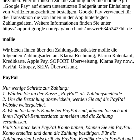
bezahlen. Hierfür müssen Sie die Zahlung über die mobile App
„Google Pay“ auf einem unterstützten Endgerät unter Einhaltung
von Verifizierungsschritten bestätigen. Google Pay verwendet für
die Transaktion die von Ihnen in der App hinterlegten
Zahlungsdaten. Weitere Informationen finden Sie unter
https://support.google.com/pay/merchants/answer/6345242?hl=de
mollie
Wir bieten Ihnen über den Zahlungsdienstleister mollie die
folgenden Zahlungsarten an: Klarna Rechnung, Klarna Ratenkauf,
Kreditkarte, Apple Pay, SOFORT Überweisung, Klarna Pay now.,
PayPal, Giropay, SEPA Überweisung.
PayPal
Nur wenige Schritte zur Zahlung:
1. Wählen Sie an der Kasse „PayPal“ als Zahlungsmethode.
2. Um die Bezahlung abzuwickeln, werden Sie auf die PayPal-
Website weitergeleitet.
3. Wenn Sie bereits Kunde bei PayPal sind, können Sie sich mit
Ihren PayPal-Benutzerdaten anmelden und die Zahlung
veranlassen.
Falls Sie noch kein PayPal-Konto haben, können Sie ein PayPal-
Konto erstellen und dann die Zahlung bestätigen. Für die
Zahlungsarten Lastschrift via PayPal, Kreditkarte via PayPal und