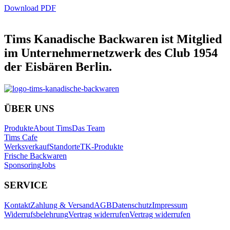
Download PDF
Tims Kanadische Backwaren ist Mitglied
im Unternehmernetzwerk des Club 1954
der Eisbären Berlin.
ÜBER UNS
Produkte
About Tims
Das Team
Tims Cafe
Werksverkauf
Standorte
TK-Produkte
Frische Backwaren
Sponsoring
Jobs
SERVICE
Kontakt
Zahlung & Versand
AGB
Datenschutz
Impressum
Widerrufsbelehrung
Vertrag widerrufen
Vertrag widerrufen