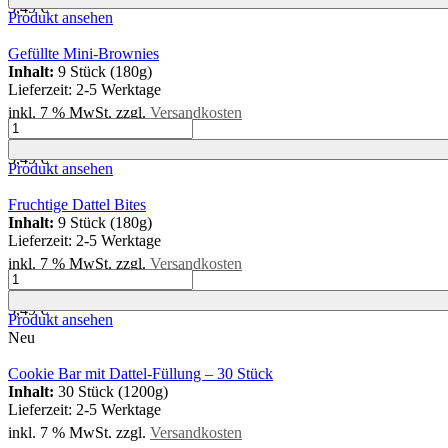
3,49
€
Blondies
Produkt ansehen
Menge
Gefüllte Mini-Brownies
Inhalt:
9 Stück (180g)
Lieferzeit:
2-5 Werktage
inkl. 7 % MwSt.
zzgl.
Versandkosten
Gefüllte
kg
=
19,39
€
Mini-
3,49
€
Brownies
Produkt ansehen
Menge
Fruchtige Dattel Bites
Inhalt:
9 Stück (180g)
Lieferzeit:
2-5 Werktage
inkl. 7 % MwSt.
zzgl.
Versandkosten
Fruchtige
kg
=
19,39
€
Dattel
3,49
€
Bites
Produkt ansehen
Menge
Neu
Cookie Bar mit Dattel-Füllung – 30 Stück
Inhalt:
30 Stück (1200g)
Lieferzeit:
2-5 Werktage
inkl. 7 % MwSt.
zzgl.
Versandkosten