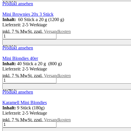
13,95
€
45er
Produkt ansehen
Menge
Mini Brownies 20x 3 Stück
Inhalt:
60 Stück a 20 g (1200 g)
Lieferzeit:
2-5 Werktage
inkl. 7 % MwSt.
zzgl.
Versandkosten
Mini
kg
=
15,79
€
Brownies
18,95
€
20x
Produkt ansehen
3
Stück
Mini Blondies 40er
Menge
Inhalt:
40 Stück a 20 g (800 g)
Lieferzeit:
2-5 Werktage
inkl. 7 % MwSt.
zzgl.
Versandkosten
Mini
kg
=
15,50
€
Blondies
12,40
€
40er
Produkt ansehen
Menge
Karamell Mini Blondies
Inhalt:
9 Stück (180g)
Lieferzeit:
2-5 Werktage
inkl. 7 % MwSt.
zzgl.
Versandkosten
Karamell
kg
=
19,39
€
Mini