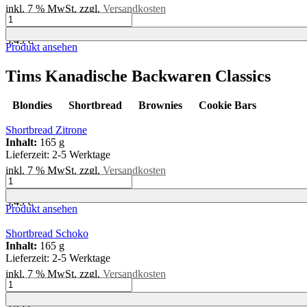
inkl. 7 % MwSt.
zzgl.
Versandkosten
Gefüllte
kg
=
19,39
€
Mini-
3,49
€
Brownies
Produkt ansehen
Menge
Tims Kanadische Backwaren Classics
Blondies
Shortbread
Brownies
Cookie Bars
Shortbread Zitrone
Inhalt:
165 g
Lieferzeit:
2-5 Werktage
inkl. 7 % MwSt.
zzgl.
Versandkosten
Shortbread
kg
=
21,15
€
Zitrone
3,49
€
Menge
Produkt ansehen
Shortbread Schoko
Inhalt:
165 g
Lieferzeit:
2-5 Werktage
inkl. 7 % MwSt.
zzgl.
Versandkosten
Shortbread
kg
=
21,15
€
Schoko
3,49
€