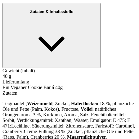
Zutaten & Inhaltsstoffe
Gewicht (Inhalt)
40 g
Lieferumfang
Ein Veganer Cookie Bar á 40g
Zutaten
Teigmantel [
Weizenmehl
, Zucker,
Haferflocken
18 %, pflanzliche
Öle und Fette (Palm, Kokos), Fructose,
Vollei
, natürliches
Orangenaroma 3 %, Kurkuma, Aroma, Salz, Feuchthaltemittel:
Sorbit, Verdickungsmittel: Xanthan, Wasser, Emulgator: E 475; E
471;Lecithine, Säuerungsmittel: Zitronensäure, Farbstoff: Carotine],
Cranberry-Creme-Füllung 33 % [Zucker, pflanzliche Öle und Fette
(Raps, Palm), Cranberries 20 %,
Magermilchpulver
,