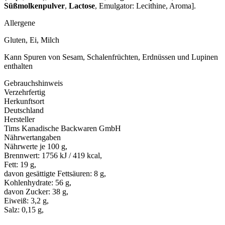
Süßmolkenpulver
,
Lactose
, Emulgator: Lecithine, Aroma].
Allergene
Gluten, Ei, Milch
Kann Spuren von Sesam, Schalenfrüchten, Erdnüssen und Lupinen
enthalten
Gebrauchshinweis
Verzehrfertig
Herkunftsort
Deutschland
Hersteller
Tims Kanadische Backwaren GmbH
Nährwertangaben
Nährwerte je 100 g,
Brennwert: 1756 kJ / 419 kcal,
Fett: 19 g,
davon gesättigte Fettsäuren: 8 g,
Kohlenhydrate: 56 g,
davon Zucker: 38 g,
Eiweiß: 3,2 g,
Salz: 0,15 g,