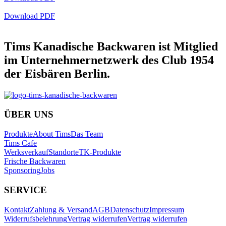
Download PDF
Tims Kanadische Backwaren ist Mitglied
im Unternehmernetzwerk des Club 1954
der Eisbären Berlin.
ÜBER UNS
Produkte
About Tims
Das Team
Tims Cafe
Werksverkauf
Standorte
TK-Produkte
Frische Backwaren
Sponsoring
Jobs
SERVICE
Kontakt
Zahlung & Versand
AGB
Datenschutz
Impressum
Widerrufsbelehrung
Vertrag widerrufen
Vertrag widerrufen